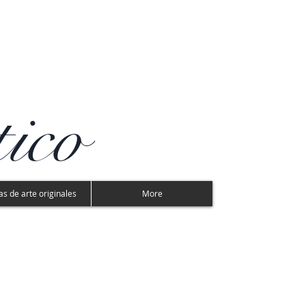
tico
s de arte originales
More