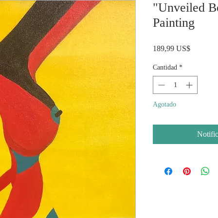
"Unveiled Be
Painting
Precio
189,99 US$
Cantidad
*
Agotado
Notific